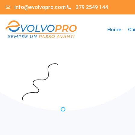
info@evolvopro.com
379 2549 144
Home
Ch