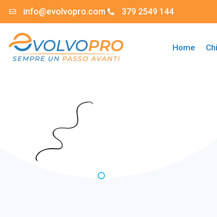
info@evolvopro.com
379 2549 144
Home
Ch