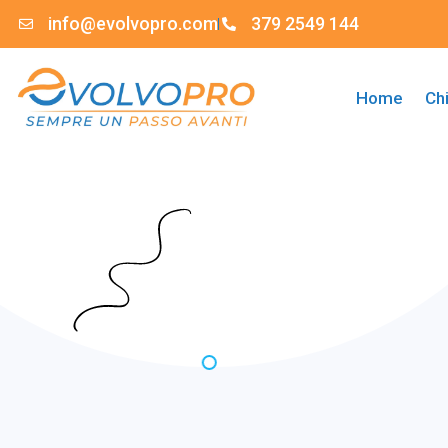
info@evolvopro.com
379 2549 144
Home
Ch