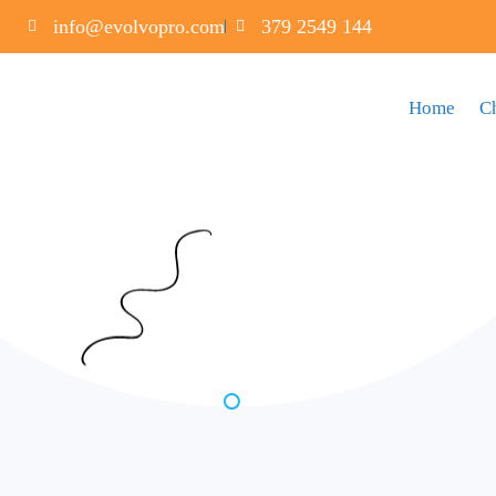
info@evolvopro.com
379 2549 144
Home
C