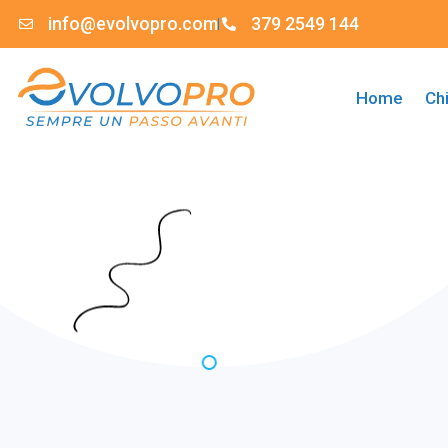
info@evolvopro.com
379 2549 144
Home
Ch