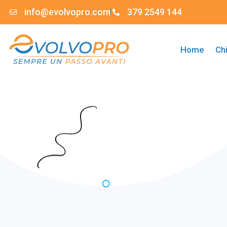
info@evolvopro.com
379 2549 144
Home
Ch