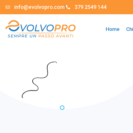
info@evolvopro.com
379 2549 144
Home
Ch