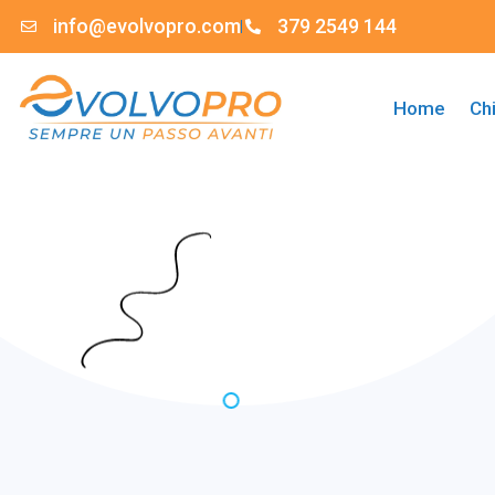
info@evolvopro.com
379 2549 144
Home
Ch