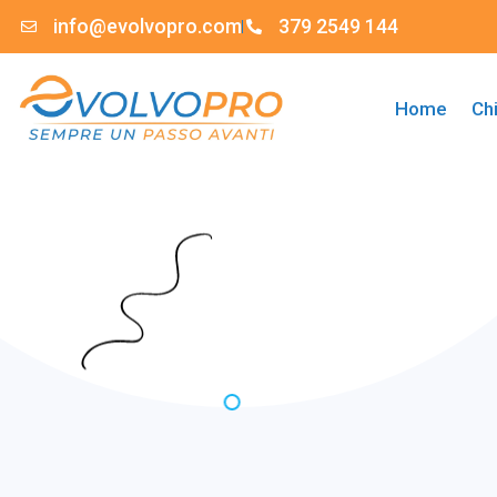
info@evolvopro.com
379 2549 144
Home
Ch