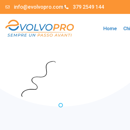
info@evolvopro.com
379 2549 144
Home
Ch