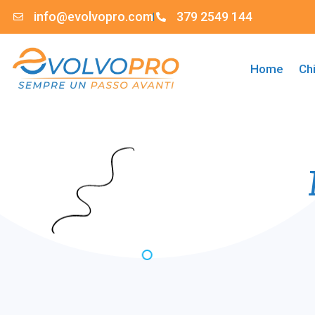
info@evolvopro.com
379 2549 144
Home
Ch