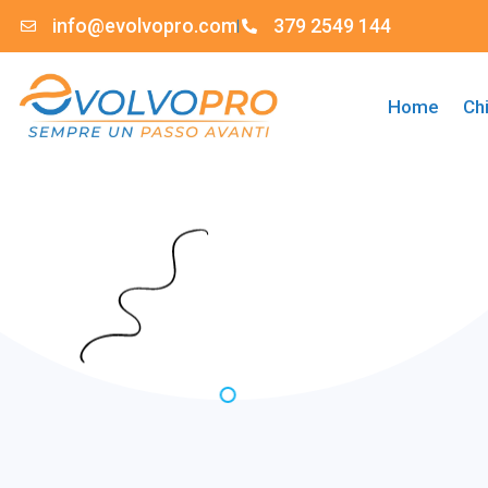
info@evolvopro.com
379 2549 144
Home
Ch