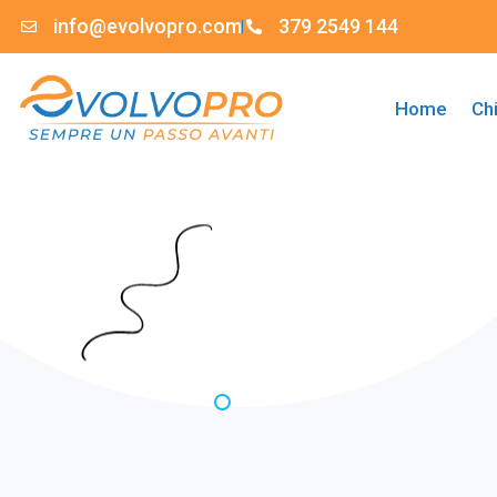
info@evolvopro.com
379 2549 144
Home
Ch