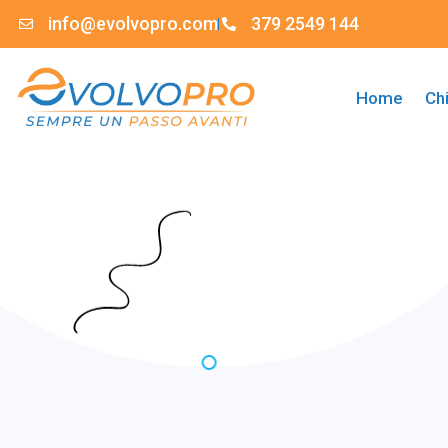
info@evolvopro.com
379 2549 144
Home
Ch