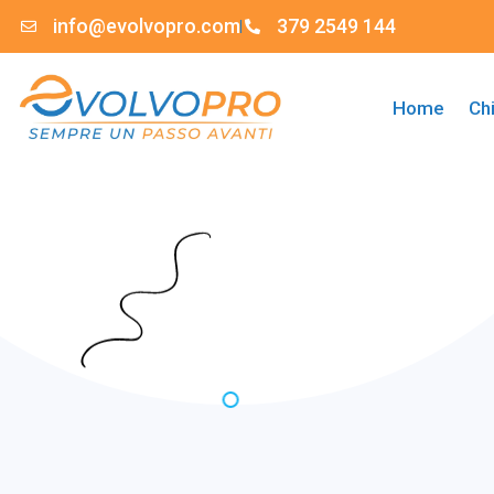
info@evolvopro.com
379 2549 144
Home
Ch