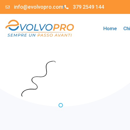
info@evolvopro.com
379 2549 144
Home
Ch