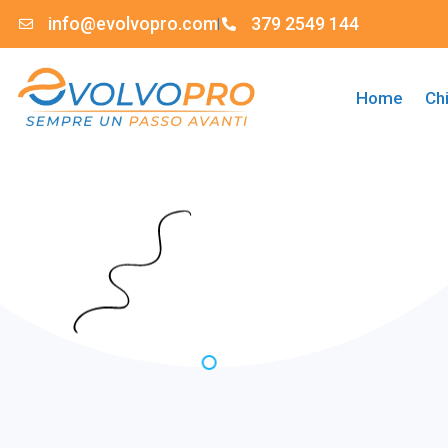
info@evolvopro.com
379 2549 144
Home
Ch