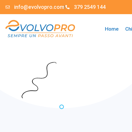
info@evolvopro.com
379 2549 144
Home
Ch