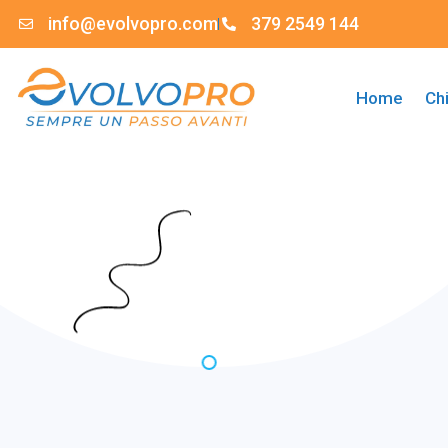
info@evolvopro.com
379 2549 144
Home
Ch